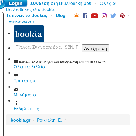
Σύνδεση
στη Βιβλιοθήκη μου
·
Όλες οι
Βιβλιοθήκες στο Bookia
Τι είναι το Bookia;
·
Blog
·
·
Επικοινωνία
Αναζήτηση
Το
Κοινωνικό Δίκτυο
για τον
Αναγνώστη
και τα
Βιβλία
του
Όλα τα βιβλία
Προτάσεις
Μηνύματα
Εκδηλώσεις
bookia.gr
/
Ροϊνιώτη, Ε.
/