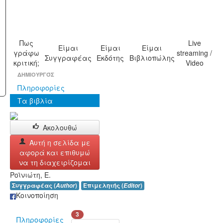
Πως
Live
Είμαι
Είμαι
Είμαι
γράφω
streaming /
Συγγραφέας
Εκδότης
Βιβλιοπώλης
κριτική;
Video
ΔΗΜΙΟΥΡΓΌΣ
Πληροφορίες
Τα βιβλία
Ακολουθώ
Αυτή η σελίδα με
αφορά και επιθυμώ
να τη διαχειρίζομαι
Ροϊνιώτη, Ε.
Συγγραφέας (
Author
)
Επιμελητής (
Editor
)
Κοινοποίηση
3
Πληροφορίες